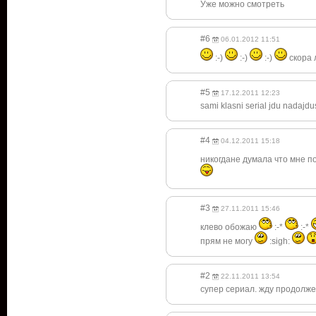
Уже можно смотреть
#6
06.01.2012 11:51
:-)
:-)
:-)
скора 
#5
17.12.2011 12:23
sami klasni serial jdu nadajdu
#4
04.12.2011 15:18
никогдане думала что мне п
#3
27.11.2011 15:46
клево обожаю
:-*
:-*
прям не могу
:sigh:
#2
22.11.2011 13:54
супер сериал. жду продолж