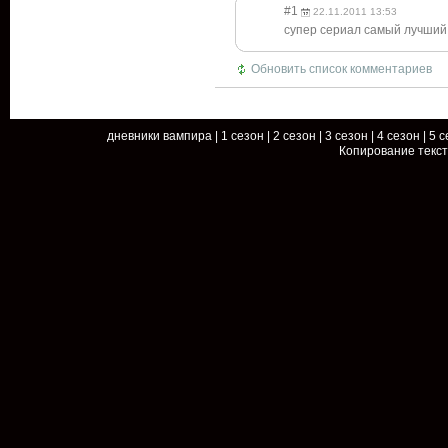
#1
22.11.2011 13:53
супер сериал самый лучший
Обновить список комментариев
дневники вампира
|
1 сезон
|
2 сезон
|
3 сезон
|
4 сезон
|
5 с
Копирование текс