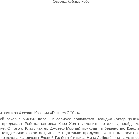
Озвучка Кубик в Кубе
 вампира 4 сезон 19 серия «Pictures Of You»
ой вечер в Мистик Фолс – в сериале появляется Элайджа (актер Дэниэл
 предлагает Ребекке (актриса Клер Холт) изменить ее жизнь, пройдя ч
ие. От этого Клаус (актер Джозеф Морган) приходит в бешенство. Кэрол
а Кэндис Аккола) считает, что ее тщательно продуманные планы насчет и
ого вечера испорчены Еленой Гилберт (актриса Нина Добрев), она даже про