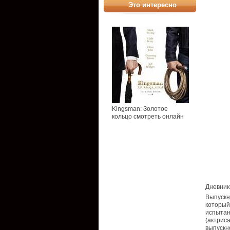
Это интересно
Kingsman: Золотое
кольцо смотреть онлайн
Дневники
Выпускн
который
испытан
(актрис
выпускн