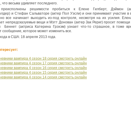
, что весьма удивляет последнего.
 преисполнены решимости пробиться к Елене Гилберт, Дэймон (а
лдер) и Стефан Сальваторе (актер Пол Уэсли) и они принимают участие в
 но все начинает выходить из-под контроля, несмотря на их усилия. Еле
ет непредсказуемые вещи и Мэтт Донован (актер Зак Рериг) просит помощи 
 Беннет (актриса Катерина Грэхэм) узнает что-то страшное, в тоже вр
т сообщение, которое может изменить все.
хода в США: 18 апреля 2013 года.
нтересует:
невники вампира 4 сезон 18 серия смотреть онлайн
невники вампира 4 сезон 17 серия смотреть онлайн
невники вампира 4 сезон 16 серия смотреть онлайн
невники вампира 4 сезон 15 серия смотреть онлайн
невники вампира 4 сезон 14 серия смотреть онлайн