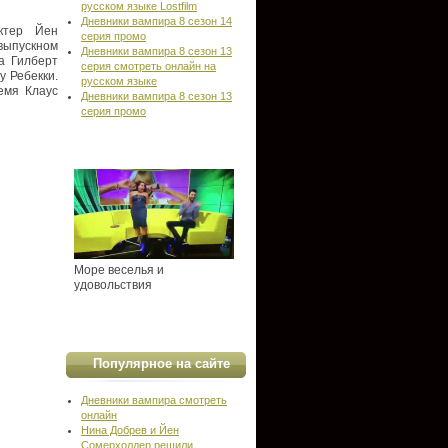
русском языке Lostfilm
Дневники вампира 8 сезон 14
ктер Йен
серия промо
 выпускном
Дневники вампира 8 сезон 13
на Гилберт
серия смотреть онлайн на
у Ребекки.
русском языке
емя Клаус
Дневники вампира 8 сезон 13
серия промо
Море веселья и
удовольствия
Популярное на сайте
Дневники вампира смотреть
онлайн
Нина Добрев и Йен
Сомерхолдер решили