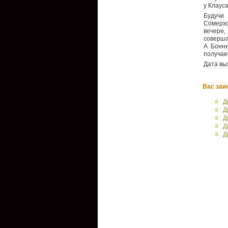
у Клауса
Будучи
Сомерхо
вечере,
соверша
А Бонни
получае
Дата вы
Вас заи
Д
Д
Д
Д
Д