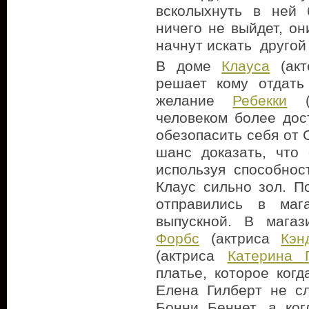
всколыхнуть в ней 
ничего не выйдет, он
начнут искать другой 
В доме
Клауса
(ак
решает кому отдать
желание
Ребекки
(
человеком более дос
обезопасить себя от 
шанс доказать, что
используя способнос
Клаус сильно зол. П
отправились в маг
выпускной. В мага
Форбс
(актриса
Кэн
(актриса
Катерина 
платье, которое ког
Елена Гилберт не с
Бонни Беннет, а ко