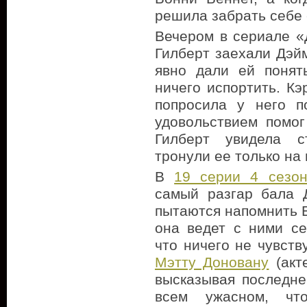
решила забрать себе 
Вечером в сериале 
Гилберт заехали Дэй
явно дали ей понят
ничего испортить. Кэ
попросила у него п
удовольствием помо
Гилберт увидела с
тронули ее только на
В
19 серии 4 сезо
самый разгар бала 
пытаются напомнить Е
она ведет с ними се
что ничего не чувств
Мэтту Доновану
(акт
высказывая последне
всем ужасном, чт