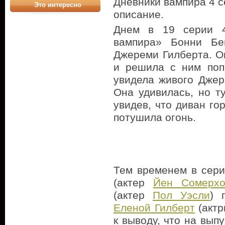
Дневники вампира 4 се
Это интересно
описание.
Днем в 19 серии 4
вампира» Бонни Бе
Джереми Гилберта. Он
и решила с ним поп
увидела живого Джер
Она удивилась, но т
увидев, что диван го
потушила огонь.
Тем временем в сер
(актер
Йен Сомерхо
(актер
Пол Уэсли
) 
Еленой Гилберт
(акт
к выводу, что на вып