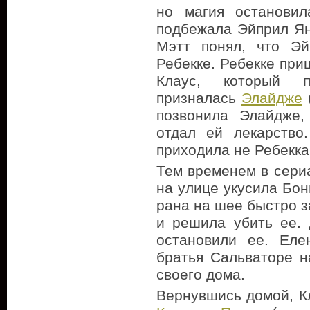
но магия останови
подбежала Эйприл Ян
Мэтт понял, что Эй
Ребекке. Ребекке при
Клаус, который п
призналась
Элайдже
позвонила Элайдже,
отдал ей лекарство
приходила не Ребекка
Тем временем в сери
на улице укусила Бонн
рана на шее быстро 
и решила убить ее.
остановили ее. Еле
братья Сальваторе н
своего дома.
Вернувшись домой, К